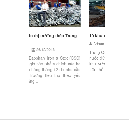
Đẩy mạnh 
 thép Trung
10 khu vực ô nhiễm nhất thế giới
nghiệp mô
Admin
26/12/2018
Admin
Trung Quốc, Ấn Độ và Nga là những
(congnghi
 & Steel(CSC)
nước đứng đầu trong danh sách các
quy định 
 chính của họ
khu vực bị ô nhiễm nặng nề nhất
vệ môi tr
12 do nhu cầu
trên thế giới. Hoạt động khai thác...
Thương đã
thụ thép yếu
“Phát triển