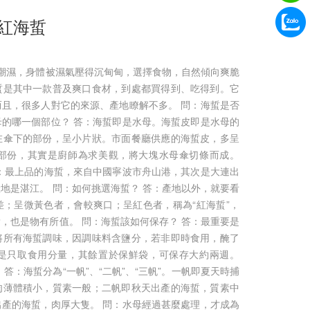
極爽紅海蜇
氣潮濕，身體被濕氣壓得沉甸甸，選擇食物，自然傾向爽脆
蜇是其中一款普及爽口食材，到處都買得到、吃得到。它
且，很多人對它的來源、產地瞭解不多。 問：海蜇是否
的哪一個部位？ 答：海蜇即是水母。海蜇皮即是水母的
在傘下的部份，呈小片狀。市面餐廳供應的海蜇皮，多呈
部份，其實是廚師為求美觀，將大塊水母傘切條而成。
：最上品的海蜇，來自中國寧波市舟山港，其次是大連出
地是湛江。 問：如何挑選海蜇？ 答：產地以外，就要看
；呈微黃色者，會較爽口；呈紅色者，稱為“紅海蜇”，
，也是物有所值。 問：海蜇該如何保存？ 答：最重要是
將所有海蜇調味，因調味料含鹽分，若非即時食用，醃了
是只取食用分量，其餘置於保鮮袋，可保存大約兩週。
答：海蜇分為“一帆”、“二帆”、“三帆”。一帆即夏天時捕
肉薄體積小，質素一般；二帆即秋天出產的海蜇，質素中
產的海蜇，肉厚大隻。 問：水母經過甚麼處理，才成為