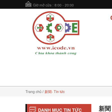
Giờ mở cửa : 8:00 - 20:00
Trang chủ
/
新聞- Tin tức
新聞 
DANH MỤC TIN TỨC