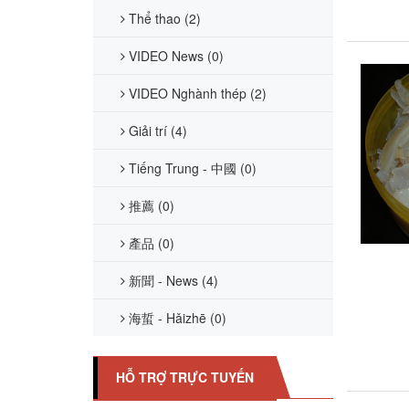
Thể thao (2)
VIDEO News (0)
VIDEO Nghành thép (2)
Giải trí (4)
Tiếng Trung - 中國 (0)
推薦 (0)
產品 (0)
新聞 - News (4)
海蜇 - Hǎizhē (0)
HỖ TRỢ TRỰC TUYẾN