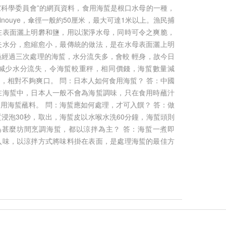
國家科學委員會”的網頁資料，食用海蜇是根口水母的一種，
um Kishinouye，傘徑一般約50厘米，最大可達1米以上。漁民捕
在表面灑上明礬和鹽，用以潔淨水母，同時可令之爽脆，
Thiếu nguyên liệu, lò luy
失水分，愈縮愈小，最傳統的做法，是在水母表面灑上明
“đắp chiếu”
Tài liệu về công tác bảo hộ lao
經過三次處理的海蜇，水分流失多，會較 輕身，故今日
động
Admin
26/12/2018
減少水分流失，令海蜇較重秤，相同價錢，海蜇數量減
Admin
26/12/2018
Với trữ lượng tài nguyên k
，相對不夠爽口。 問：日本人如何食用海蜇？ 答：中國
dồi dào, tỉnh Thái Ng
Một quá trình lao động có thể tồn tại
在海蜇中，日本人一般不會為海蜇調味，只在食用時蘸汁
khuyến khích DN đầu tư t
một hoặc nhiều yếu tố nguy hiểm,
用海蜇蘸料。 問：海蜇應如何處理，才可入饌？ 答：做
chế biến sâu các sản phẩ
có hại. Nếu không được phòng
浸泡30秒，取出，海蜇皮以水喉水洗60分鐘，海蜇頭則
Nhiều DN đã...
ngừa, ngăn chặn, chúng có thể tác
為甚麼坊間烹調海蜇，都以涼拌為主？ 答：海蜇一煮即
động...
入味，以涼拌方式將味料掛在表面，是處理海蜇的最佳方