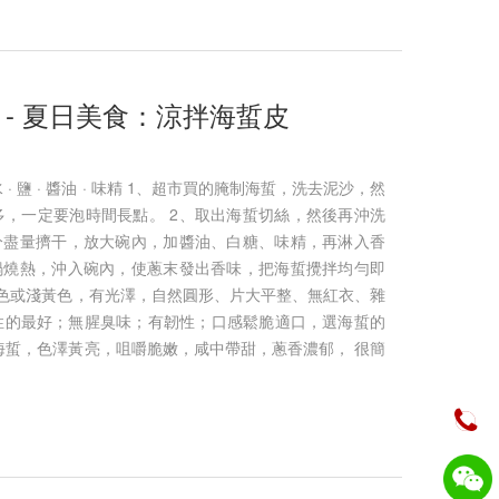
a hè - 夏日美食：涼拌海蜇皮
 · 鹽 · 醬油 · 味精 1、超市買的腌制海蜇，洗去泥沙，然
，一定要泡時間長點。 2、取出海蜇切絲，然後再沖洗
分盡量擠干，放大碗內，加醬油、白糖、味精，再淋入香
鍋燒熱，沖入碗內，使蔥末發出香味，把海蜇攪拌均勻即
白色或淺黃色，有光澤，自然圓形、片大平整、無紅衣、雜
性的最好；無腥臭味；有韌性；口感鬆脆適口，選海蜇的
海蜇，色澤黃亮，咀嚼脆嫩，咸中帶甜，蔥香濃郁， 很簡