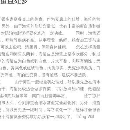
了很多家庭餐桌上的美食。作为宴席上的佳肴，海蜇的营
另外，由于海蜇的脂肪含量低、含有丰富的蛋白质和微
，对防治动脉粥样硬化也有一定功效。 同时，海蛰还
炎、哮喘等疾病有益。从事理发、纺织、粮食加工等与尘
，可以去尘积、清肠胃，保障身体健康。 怎么选择质量
蜇皮和海蜇头两种，海蜇皮是海蜇上部伞状部分，制成
等的海蜇皮为白色或乳白色，片大平整，肉厚有韧性，无
色、黄褐色或红琥珀色，肉质厚实，无泥沙等杂质，口
色深光泽差，有的已变酥，没有脆感，建议不要选购。
讲究 由于海蜇一般经盐矾处理过，所以要先放在清水
沥干。海蜇比较适合做凉拌菜，可以放点醋和糖，做糖醋
萝卜丝和黄瓜丝等等，爽口而且营养丰富。 除了凉拌
能煮太久，否则海蜇会缩水甚至完全融化掉。另外，海蜇
咬，所以要先放一段时间，等它氧化一下，这样才会很香
海蜇就会变得软趴趴没有一点嚼劲了。 Tiếng Việt