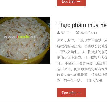
Đọc thêm
Thực phẩm mù
Admin
26/12/2018
原料：海蜇、小蔥 調料：白糖 · 水
後把海蜇泡起來。因為鹽分比較多
一下裝入碗中。 3、將海蜇的水
麻油，撒上蔥花。 4、精製油入
可。 小提示： 優質海蜇：應呈
色、黑斑、肉質厚實均勻且有韌
時候，你也多看看哦。 這道涼拌
單，值得你一試。 Tiếng Việt
Đọc thêm