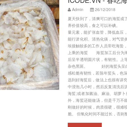
Admin
26/12/2018
夏天快到了，清爽可口的海蜇成
养价值较高，食之可以补碘。 
量元素，能扩张血管，降低血压
能行淤化积、清热化痰，对气管
埃接触较多的工作人员常吃海蛰
上乘的海蜇 海蜇加工后分为海
后呈半透明圆片状，有韧性。上
杂色黑斑。 好的海蜇头呈白
感松脆有韧性，若陈年蜇头，
选到好海蜇后，做法上也很有
中浸泡几小时，然后反复清洗后
海蜇;或者加酱油、麻油、胡
外，海蜇还能做汤，但是千万不
刚做好的时候，肉质很硬，很难
脆。 但氧化时间不能过长，否则整个