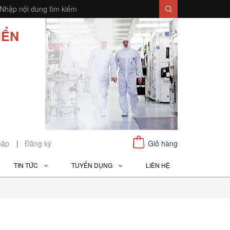
IỂN
hập
|
Đăng ký
Giỏ hàng
TIN TỨC
TUYỂN DỤNG
LIÊN HỆ