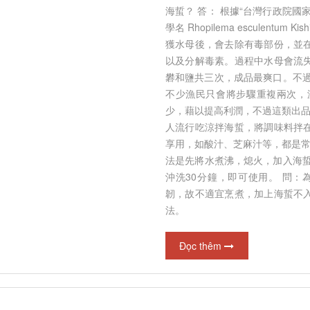
海蜇？ 答： 根據“台灣行政院
學名 Rhopilema esculent
獲水母後，會去除有毒部份，並
以及分解毒素。過程中水母會流
phát triển ngành công
礬和鹽共三次，成品最爽口。不過
i trường Việt Nam
不少漁民只會將步驟重複兩次，
Yêu cầu chung đối với quặng sắt,
26/12/2018
少，藉以提高利潤，不過這類出品
nguyên liệu cho luyện gang lò
cao
epquocte.vn) - Thực hiện
人流行吃涼拌海蜇，將調味料拌
tại Điều 121 của Luật Bảo
享用，如酸汁、芝麻汁等，都是常
Admin
26/12/2018
ường năm 2005, Bộ Công
法是先將水煮沸，熄火，加入海蜇
Đối với tập hợp khoáng vật giàu sắt
 chỉ đạo xây dựng đề án
沖洗30分鐘，即可使用。 問：
(Fe), hiện nay ở nước ta quy ước khi
 ngành...
hàm lượng sắt chứa trong hợp phần
韌，故不適宜烹煮，加上海蜇不
chiếm từ 17% trở lên thì...
法。
Đọc thêm