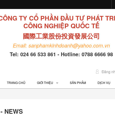
CÔNG TY CỔ PHẦN ĐẦU TƯ PHÁT TR
CÔNG NGHIỆP QUỐC TẾ
國際工業股份投資發展公司
Email: sanphamkinhdoanh@yahoo.com.vn
Tel: 024 66 533 861 - Hotline: 0788 6666 98
Đăng n
TRANG CHỦ
GIỚI THIỆU
SẢN PHẨM
DỊCH VỤ
- NEWS