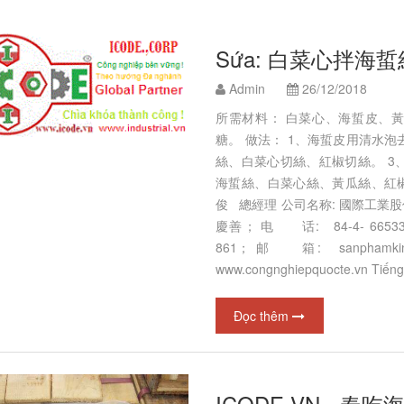
Sứa: 白菜心拌海蜇
Admin
26/12/2018
所需材料： 白菜心、海蜇皮、黃
糖。 做法： 1、海蜇皮用清水
絲、白菜心切絲、紅椒切絲。 3
海蜇絲、白菜心絲、黃瓜絲、
俊 總經理 公司名称: 國際工業
慶善； 电 话: 84-4- 66533 
861； 邮 箱: sanphamkinh
www.congnghiepquocte.vn Tiếng
Đọc thêm
ICODE.VN - 春