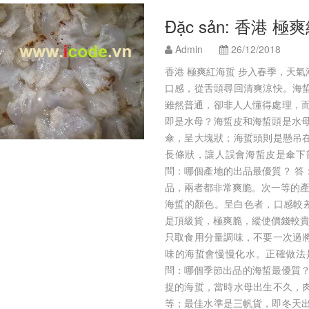
Đặc sản: 香港 
Admin
26/12/2018
香港 極爽紅海蜇 步入春季，天
口感，從舌頭尋回清爽涼快。海
雖然普通，卻非人人懂得處理，而
即是水母？海蜇皮和海蜇頭是水母
傘，呈大塊狀；海蜇頭則是懸吊
長條狀，讓人誤會海蜇皮是傘下
問：哪個產地的出品最優質？ 答
品，兩者都非常爽脆。次一等的產
海蜇的顏色。呈白色者，口感較差
是頂級貨，極爽脆，縱使價錢較貴
只取食用分量調味，不要一次過
味的海蜇會慢慢化水。正確做法
問：哪個季節出品的海蜇最優質？ 
捉的海蜇，當時水母出生不久，
等；最佳水準是三帆貨，即冬天出