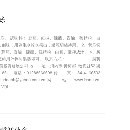
絲
瓜。 調味料： 蒜茸、紅椒、陳醋、香油、雞精粉、白
泡去鹹味，用為泡水焯水撈出，過涼切絲待用。 2、黃瓜切
、蒜茸、香油、陳醋、雞精粉、白糖、攪拌成汁。 4、將
紅椒絲用汁拌勻裝盤即可。 联系方式 : 裴英
股份投資發展公司 地 址: 河內市 黃梅郡 較梅縣52 梁
861 ; 电话：01288666698 传 真: 84-4- 66533
doanh@yahoo.com.vn 网 站: www.icode.vn
 Việt
吃海蜇益处多