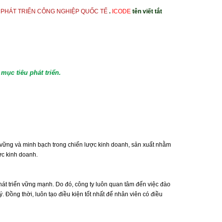
 PHÁT TRIỂN CÔNG NGHIỆP QUỐC TẾ
.
ICODE
tên viết tắt
m m
ục tiêu phát triển.
ền vững và minh bạch trong chiến lược kinh doanh, sản xuất nhằm
ức kinh doanh.
phát triển vững mạnh. Do đó, công ty luôn quan tâm đến việc đào
Đồng thời, luôn tạo điều kiện tốt nhất để nhân viên có điều