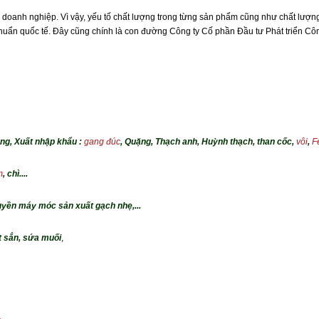
 doanh nghiệp. Vì vậy, yếu tố chất lượng trong từng sản phẩm cũng như chất lượn
u chuẩn quốc tế. Đây cũng chính là con đường Công ty Cố phần Đầu tư Phát triển C
ng, Xuất nhập khẩu :
gang đúc
, Quặng, Thạch anh, Huỳnh thạch, than cốc,
vôi
,
F
m
, chì....
huyền máy móc sản xuất gạch nhẹ,...
ột sắn, sứa muối
,