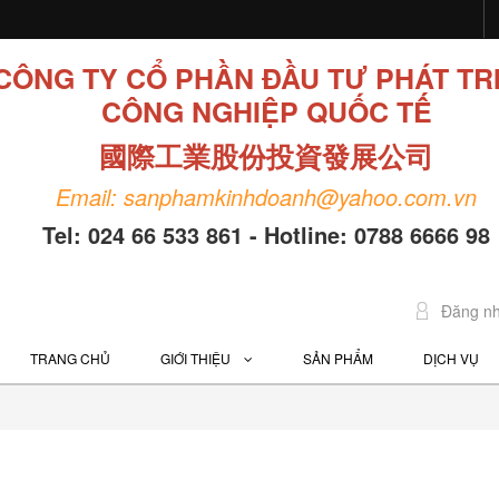
CÔNG TY CỔ PHẦN ĐẦU TƯ PHÁT TR
CÔNG NGHIỆP QUỐC TẾ
國際工業股份投資發展公司
Email: sanphamkinhdoanh@yahoo.com.vn
Tel: 024 66 533 861 - Hotline: 0788 6666 98
Đăng n
TRANG CHỦ
GIỚI THIỆU
SẢN PHẨM
DỊCH VỤ