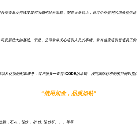
持合作关系及持续发展和明确的经营策略，制造业基础上，通过企业盈利的增长提供适
公司发展壮大的基础。于是，公司常常关心培训人员的事情。常有相应培训普通员工的
素以及优质的配套服务，客户服务一直是
ICODE
的承诺
，按照国际标准的项目同时提
“
信用如金，品质如钻
”
焦炭，石灰，
锰铁， 矽
铁, 锰
铁
矿
。。。等等