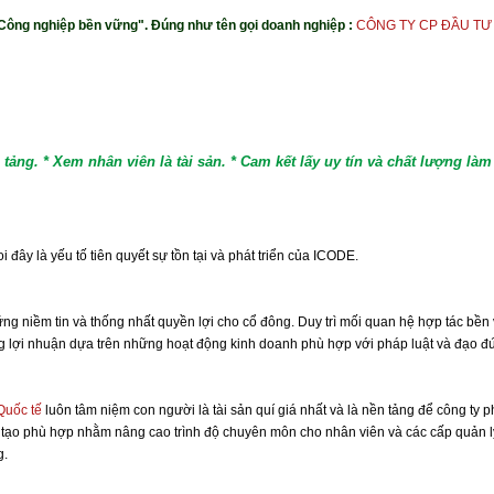
" Công nghiệp bền vững". Đúng như tên gọi doanh nghiệp :
CÔNG TY CP ĐẦU TƯ
tảng. * Xem nhân viên là tài sản. * Cam kết lấy uy tín và chất lượng là
 đây là yếu tố tiên quyết sự tồn tại và phát triển của ICODE.
vững niềm tin và thống nhất quyền lợi cho cổ đông. Duy trì mối quan hệ hợp tác b
ng lợi nhuận dựa trên những hoạt động kinh doanh phù hợp với pháp luật và đạo đ
Quốc tế
luôn tâm niệm con người là tài sản quí giá nhất và là nền tảng để công ty 
tạo phù hợp nhằm nâng cao trình độ chuyên môn cho nhân viên và các cấp quản lý. 
g.