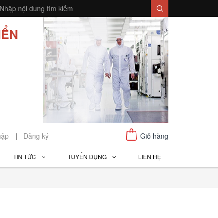
IỂN
hập
|
Đăng ký
Giỏ hàng
TIN TỨC
TUYỂN DỤNG
LIÊN HỆ