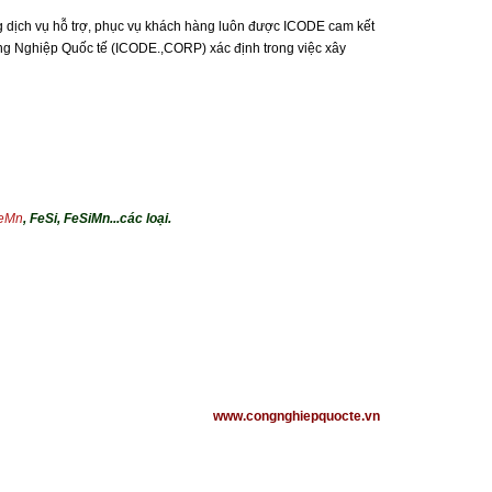
g dịch vụ hỗ trợ, phục vụ khách hàng luôn được ICODE cam kết
ông Nghiệp Quốc tế (ICODE.,CORP) xác định trong việc xây
eMn
, FeSi, FeSiMn...các loại.
www.congnghiepquocte.vn