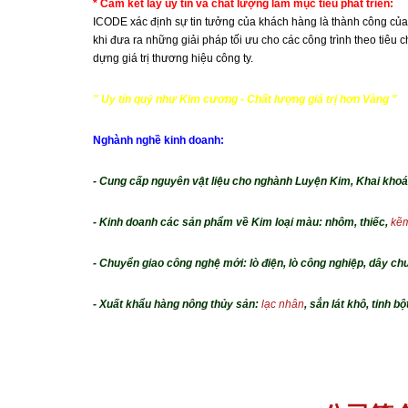
* Cam kết lấy uy tín và chất lượng làm mục tiêu phát triển:
ICODE xác định sự tin tưởng của khách hàng là thành công của
khi đưa ra những giải pháp tối ưu cho các công trình theo tiê
dựng giá trị thương hiệu công ty.
" Uy tín quý như Kim cương - Chất lượng giá trị hơn Vàng "
Nghành nghề kinh doanh:
- Cung cấp nguyên vật liệu cho nghành Luyện Kim, Khai khoá
- Kinh doanh các sản phẩm về Kim loại màu: nhôm, thiếc,
kẽ
- Chuyển giao công nghệ mới: lò điện, lò công nghiệp, dây c
- Xuất khẩu hàng nông thủy sản:
lạc nhân
, sắn lát khô, tinh b