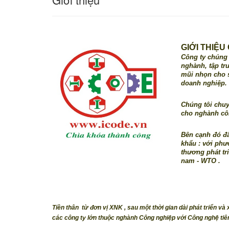
GIỚI THIỆ
Công ty chúng 
nghành, tập tr
mũi nhọn cho s
doanh nghiệp.
Chúng tôi chuy
cho nghành cô
Bên cạnh đó đ
khẩu : với ph
thương phát tri
nam - WTO .
Tiền th
ân
t
ừ
đ
ơn v
ị XNK , sau m
ột
th
ời gian d
ài
ph
át tri
ển v
à 
các công ty lớn thuộc nghành Công nghiệp với Công nghệ tiên 