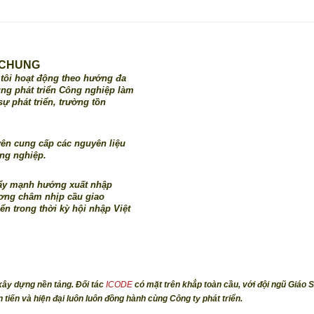
U CHUNG
tôi hoạt động theo hướng đa
ung phát triển Công nghiệp làm
ự phát triển, trường tồn
ên cung cấp các nguyên liệu
ng nghiệp.
ẩy mạnh hướng xuất nhập
ương châm nhịp cầu giao
ển trong thời kỳ hội nhập Việt
x
ây d
ựng n
ền t
ảng. Đối tác
ICODE
có mặt trên khắp toàn cầu, v
ới đội ngũ Giáo 
tiến và hiện đại luôn luôn đồng hành cùng Công ty phát triển.