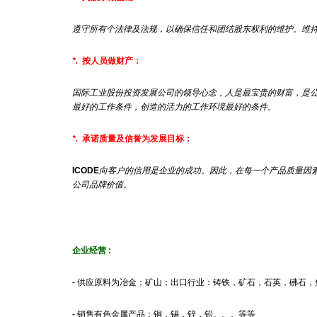
遵守所有个法律及法规，以确保信任和团结股东权利的维护。维
*.
按人员做财产：
国际工业股份投资发展公司的领导心念，人是最宝贵的财富，是
最好的工作条件，创造的活力的工作环境最好的条件。
*.
承诺质量及信誉为发展目标：
ICODE
向客户的信用是企业的成功。因此，在每一个产品质量因
公司品牌价值。
企业经营
:
- 供应原料为冶金；矿山；出口行业：铸铁，矿石，石英，砩石，
- 销售有色金属产品：铜，锡，锌，铅。。。等等