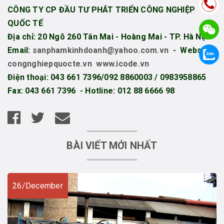
CÔNG TY CP ĐẦU TƯ PHÁT TRIỂN CÔNG NGHIỆP
QUỐC TẾ
Địa chỉ: 20 Ngõ 260 Tân Mai - Hoàng Mai - TP. Hà Nội
Email:
sanphamkinhdoanh@yahoo.com.vn
- Website:
congnghiepquocte.vn
www.icode.vn
Điện thoại:
043 661 7396/
092 8860003 / 0983958865
Fax: 043 661 7396 - Hotline: 012 88 6666 98
BÀI VIẾT MỚI NHẤT
26/December