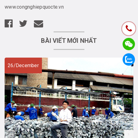
www.congnghiepquocte.vn
BÀI VIẾT MỚI NHẤT
26/December
prev