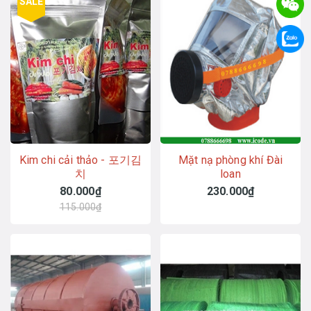
SALE
Kim chi cải thảo - 포기김
Mặt nạ phòng khí Đài
치
loan
80.000₫
230.000₫
115.000₫