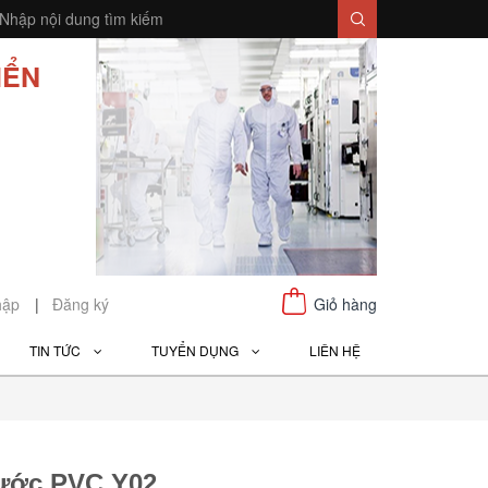
IỂN
hập
|
Đăng ký
Giỏ hàng
TIN TỨC
TUYỂN DỤNG
LIÊN HỆ
nước PVC Y02