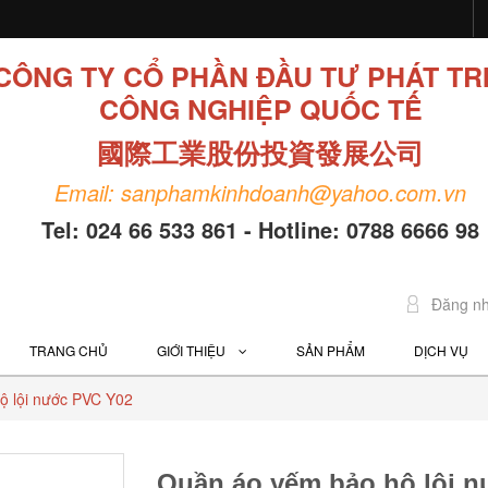
CÔNG TY CỔ PHẦN ĐẦU TƯ PHÁT TR
CÔNG NGHIỆP QUỐC TẾ
國際工業股份投資發展公司
Email: sanphamkinhdoanh@yahoo.com.vn
Tel: 024 66 533 861 - Hotline: 0788 6666 98
Đăng n
TRANG CHỦ
GIỚI THIỆU
SẢN PHẨM
DỊCH VỤ
ộ lội nước PVC Y02
Quần áo yếm bảo hộ lội 