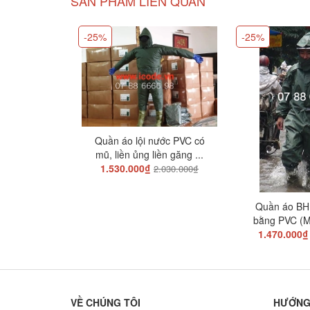
SẢN PHẨM LIÊN QUAN
-25%
-25%
Quần áo lội nước PVC có
mũ, liền ủng liền găng ...
1.530.000₫
2.030.000₫
Quần áo BHL
bằng PVC (M
1.470.000₫
VỀ CHÚNG TÔI
HƯỚNG