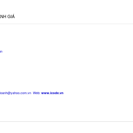
NH GIÁ
án
doanh@yahoo.com.vn
Web:
www.icode.vn