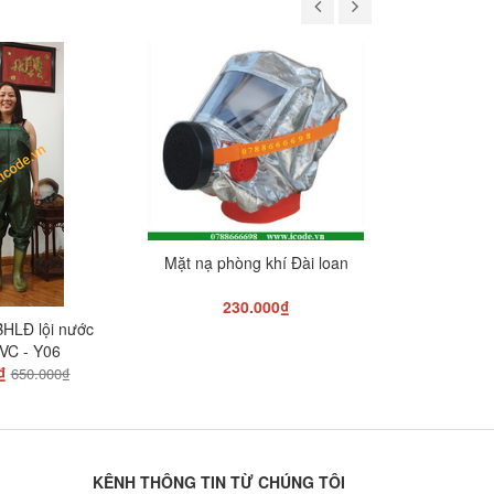
-99%
Mặt nạ phòng khí Đài loan
Găng ta
230.000₫
L
HLĐ lội nước
VC - Y06
₫
650.000₫
KÊNH THÔNG TIN TỪ CHÚNG TÔI