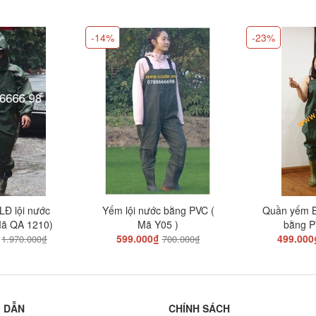
-14%
-23%
Đ lội nước
Yếm lội nước bằng PVC (
Quần yếm B
ã QA 1210)
Mã Y05 )
bằng P
599.000₫
499.000
1.970.000₫
700.000₫
 DẪN
CHÍNH SÁCH