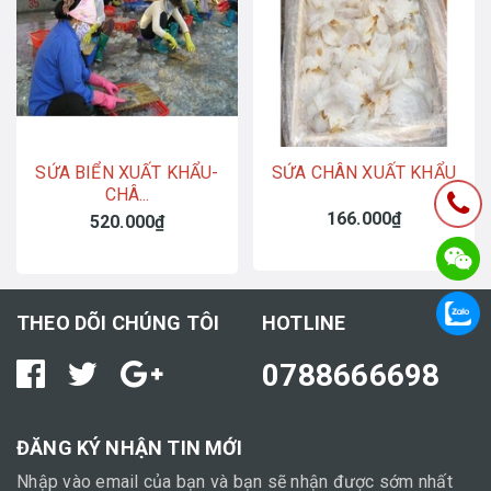
SỨA BIỂN XUẤT KHẨU-
SỨA CHÂN XUẤT KHẨU
CHÂ...
166.000₫
520.000₫
THEO DÕI CHÚNG TÔI
HOTLINE
0788666698
ĐĂNG KÝ NHẬN TIN MỚI
Nhập vào email của bạn và bạn sẽ nhận được sớm nhất